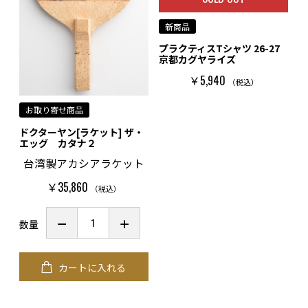
新商品
プラクティスTシャツ 26-27
お買い物を続ける
カートへ進む
京都カグヤライズ
￥5,940
（税込）
お取り寄せ商品
ドクターヤン[ラケット] ザ・
エッグ カタナ２
台湾製アカシアラケット
￥35,860
（税込）
数量
カートに入れる